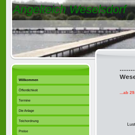
Angelteich Weselsdorf
.....
Wesel
Willkommen
Öffentlichkeit
...ab 2
Termine
Die Anlage
Teichordnung
Lust
Preise