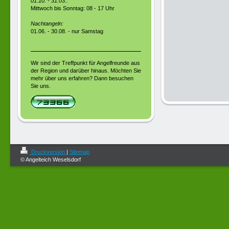
01.10. - 31.03.:
Mittwoch bis Sonntag: 08 - 17 Uhr
Nachtangeln:
01.06. - 30.08. - nur Samstag
Wir sind der Treffpunkt für Angelfreunde aus
der Region und darüber hinaus. Möchten Sie
mehr über uns erfahren? Dann besuchen
Sie uns.
Druckversion
|
Sitemap
© Angelteich Weselsdorf